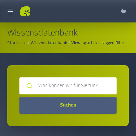
Wissensdatenbank
Startseite
Wissensdatenbank
Viewing articles tagged filter
Suchen