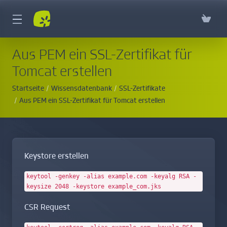
Aus PEM ein SSL-Zertifikat für
Tomcat erstellen
Startseite
Wissensdatenbank
SSL-Zertifikate
Aus PEM ein SSL-Zertifikat für Tomcat erstellen
Keystore erstellen
keytool -genkey -alias example.com -keyalg RSA -
keysize 2048 -keystore example_com.jks
CSR Request