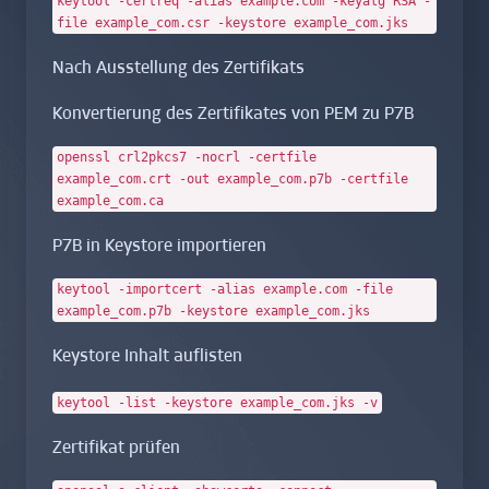
keytool -certreq -alias example.com -keyalg RSA -
file example_com.csr -keystore example_com.jks
Nach Ausstellung des Zertifikats
Konvertierung des Zertifikates von PEM zu P7B
openssl crl2pkcs7 -nocrl -certfile
example_com.crt -out example_com.p7b -certfile
example_com.ca
P7B in Keystore importieren
keytool -importcert -alias example.com -file
example_com.p7b -keystore example_com.jks
Keystore Inhalt auflisten
keytool -list -keystore example_com.jks -v
Zertifikat prüfen