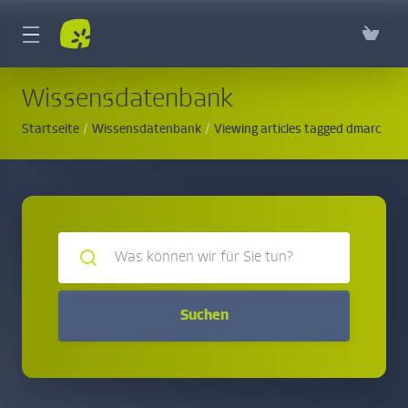
Wissensdatenbank
Startseite
Wissensdatenbank
Viewing articles tagged dmarc
Suchen