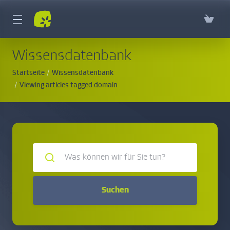
Wissensdatenbank
Startseite
Wissensdatenbank
Viewing articles tagged domain
Suchen