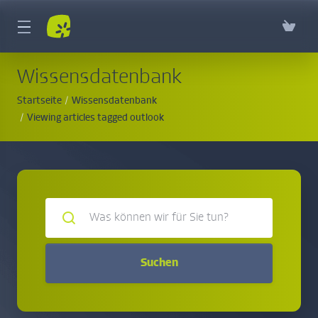
Wissensdatenbank
Startseite
Wissensdatenbank
Viewing articles tagged outlook
Suchen